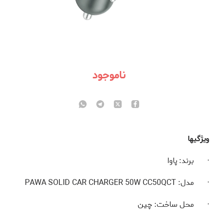
ناموجود
ویژگی­ها
· برند: پاوا
· مدل: PAWA SOLID CAR CHARGER 50W CC50QCT
· محل ساخت: چین