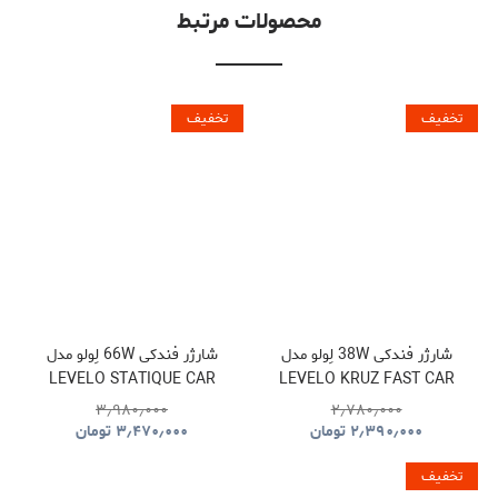
محصولات مرتبط
تخفیف
تخفیف
شارژر فندکی 38W لِولو مدل
شارژر فندکی 66W لِولو مدل
LEVELO STATIQUE CAR
LEVELO KRUZ FAST CAR
CHARGER
CHARGER
۳٫۹۸۰٫۰۰۰
۲٫۷۸۰٫۰۰۰
۲٫۳۹۰٫۰۰۰
تومان
۳٫۴۷۰٫۰۰۰
تومان
تخفیف