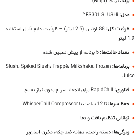
برند:
نینجا (Ninja)
مدل:
FS301 SLUSHi™
ظرفیت کل:
88 اونس (2.5 لیتر) – ظرفیت مایع قابل استفاده
1.9 لیتر
تعداد حالت‌ها:
5 برنامه از پیش تعیین شده
برنامه‌ها:
Slush، Spiked Slush، Frappé، Milkshake، Frozen
Juice
فناوری:
RapidChill برای انجماد سریع بدون نیاز به یخ
حفظ سرما:
تا 12 ساعت با WhisperChill Compressor
توانایی تنظیم بافت و دما
ویژگی‌ها:
دسته راحت، دهانه ضد چکه، مخزن آسان‌پر