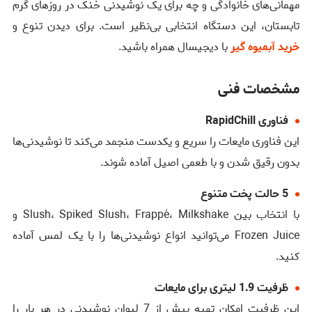
مهمانی‌های خانوادگی و چه برای یک نوشیدنی خنک در روزهای گرم
تابستان، این دستگاه انتخابی بی‌نظیر است. برای دیدن تنوع و
خرید آبمیوه گیر
با دیجیسال همراه باشید.
مشخصات فنی
فناوری RapidChill
این فناوری مایعات را سریع و یکدست منجمد می‌کند تا نوشیدنی‌ها
بدون رقیق شدن و با طعمی اصیل آماده شوند.
5 حالت پخت متنوع
با انتخاب بین Slush، Spiked Slush، Frappé، Milkshake و
Frozen Juice می‌توانید انواع نوشیدنی‌ها را با یک لمس آماده
کنید.
ظرفیت 1.9 لیتری برای مایعات
این ظرفیت امکان تهیه بیش از 7 لیوان نوشیدنی در هر بار را