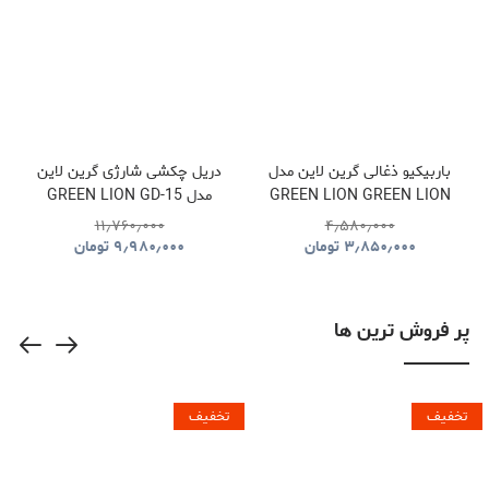
باربیکیو ذغالی گرین لاین مدل
دریل چکشی شارژی گرین لاین
GREEN LION GREEN LION
مدل GREEN LION GD-15
PRO DRIVE CORDLESS
QUDRA FOLDABLE BBQ
۱۱٫۷۶۰٫۰۰۰
۴٫۵۸۰٫۰۰۰
HAMMER DRILL
GRILL GNQDRBBQSTBK
۳٫۸۵۰٫۰۰۰
تومان
۹٫۹۸۰٫۰۰۰
تومان
GNGD15D18VGN
پر فروش ترین ها
تخفیف
تخفیف