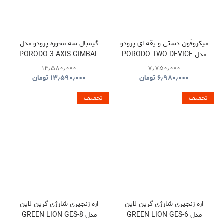
میکروفون دستی و یقه ای پرودو
گیمبال سه محوره پرودو مدل
مدل PORODO TWO-DEVICE
PORODO 3-AXIS GIMBAL
STABILIZER PDLFST127BK
CONNECT HANDHELD
۱۴٫۵۸۰٫۰۰۰
۷٫۷۵۰٫۰۰۰
LAVALIER MICROPHONE
۶٫۹۸۰٫۰۰۰
تومان
۱۳٫۵۹۰٫۰۰۰
تومان
PDLFST133BK
تخفیف
تخفیف
اره زنجیری شارژی گرین لاین
اره زنجیری شارژی گرین لاین
مدل GREEN LION GES-6
مدل GREEN LION GES-8