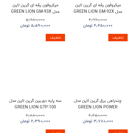
میکروفون یقه ای گرین لاین
میکروفون یقه ای گرین لاین
مدل GREEN LION GM-92X
مدل GREEN LION GM-93X
GNGM93XMICBK
GNGM92XWMBK
۵٫۹۸۰٫۰۰۰
۴٫۹۹۰٫۰۰۰
۴٫۴۵۰٫۰۰۰
تومان
۵٫۵۹۰٫۰۰۰
تومان
تخفیف
تخفیف
چندراهی برق گرین لاین مدل
سه پایه دوربین گرین لاین مدل
GREEN LION GTP-100
GREEN LION POWER
GNTP100TRIBK
SOCKET GL-PS8A
۲٫۸۸۰٫۰۰۰
۴٫۴۵۰٫۰۰۰
GNPS7UPDUKBK
۳٫۷۸۰٫۰۰۰
تومان
۲٫۳۹۰٫۰۰۰
تومان