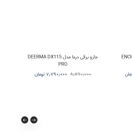
جارو برقی درما مدل DEERMA DX115
PRO
مان
۸٫۸۹۰٫۰۰۰
۷٫۷۹۰٫۰۰۰
تومان