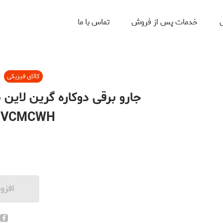
ل
خدمات پس از فروش
تماس با ما
کالای فیزیکی
N1VCMCWH
افزو