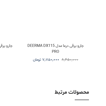
جارو برقی درما مدل DEERMA DX115
جارو برقی درما
PRO
۸٫۴۵۰٫۰۰۰
۷٫۷۵۰٫۰۰۰
تومان
محصولات مرتبط