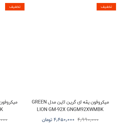
تخفیف
تخفیف
میکروفون یقه ای گرین لاین مدل GREEN
BK
LION GM-92X GNGM92XWMBK
۴٫۹۹۰٫۰۰۰
۴٫۴۵۰٫۰۰۰
تومان
٫۰۰۰