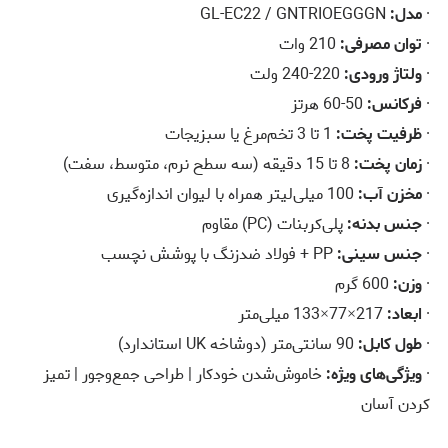
·
مدل:
GL-EC22 / GNTRIOEGGGN
·
توان مصرفی:
210 وات
·
ولتاژ ورودی:
220-240 ولت
·
فرکانس:
50-60 هرتز
·
ظرفیت پخت:
1 تا 3 تخم‌مرغ یا سبزیجات
·
زمان پخت:
8 تا 15 دقیقه (سه سطح نرم، متوسط، سفت)
·
مخزن آب:
100 میلی‌لیتر همراه با لیوان اندازه‌گیری
·
جنس بدنه:
پلی‌کربنات (PC) مقاوم
·
جنس سینی:
PP + فولاد ضدزنگ با پوشش نچسب
·
وزن:
600 گرم
·
ابعاد:
217×77×133 میلی‌متر
·
طول کابل:
90 سانتی‌متر (دوشاخه UK استاندارد)
·
ویژگی‌های ویژه:
خاموش‌شدن خودکار | طراحی جمع‌وجور | تمیز
کردن آسان