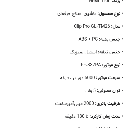
•
برند:
Green Lion
•
نوع محصول:
ماشین اصلاح حرفه‌ای
•
مدل:
Clip Pro GL‑TM26
•
جنس بدنه:
ABS + PC
•
جنس تیغه:
استیل ضدزنگ
•
نوع موتور:
FF‑337PA
•
سرعت موتور:
6000 دور در دقیقه
•
توان مصرفی:
5 وات
•
ظرفیت باتری:
2000 میلی‌آمپرساعت
•
مدت زمان کارکرد:
تا 180 دقیقه