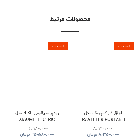
محصولات مرتبط
تخفیف
تخفیف
اجاق گاز کمپینگ مدل
زودپز شیائومی 4.8L مدل
XIAOMI ELECTRIC
TRAVELLER PORTABLE
PRESSURE COOKER
BBQ HYBQ015
۲۶٫۹۸۰٫۰۰۰
۸٫۹۹۰٫۰۰۰
۸٫۳۵۰٫۰۰۰
تومان
۲۵٫۵۸۰٫۰۰۰
تومان