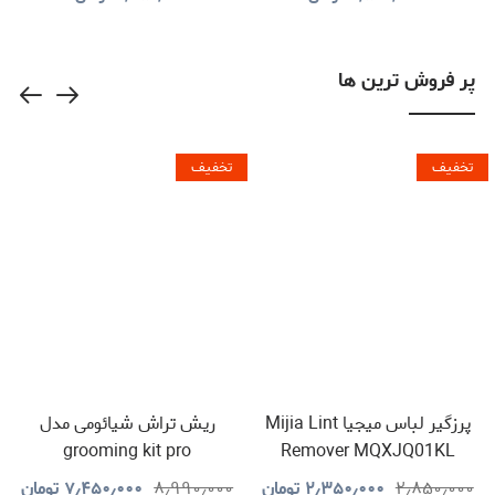
GNGD15D18VGN
پر فروش ترین ها
تخفیف
تخفیف
پرزگیر لباس میجیا Mijia Lint
ریش تراش شیائومی مدل
grooming kit pro
Remover MQXJQ01KL
۲٫۸۵۰٫۰۰۰
۲٫۳۵۰٫۰۰۰
تومان
۸٫۹۹۰٫۰۰۰
۷٫۴۵۰٫۰۰۰
تومان