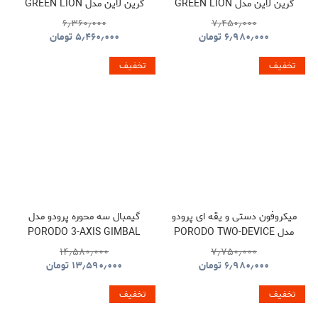
گرین لاین مدل GREEN LION
گرین لاین مدل GREEN LION
LUZERN GNLEZ10KPBBK
LUZERN GNLEZ20KPBBK
۶٫۳۶۰٫۰۰۰
۷٫۴۵۰٫۰۰۰
۶٫۹۸۰٫۰۰۰
تومان
۵٫۴۶۰٫۰۰۰
تومان
تخفیف
تخفیف
میکروفون دستی و یقه ای پرودو
گیمبال سه محوره پرودو مدل
مدل PORODO TWO-DEVICE
PORODO 3-AXIS GIMBAL
STABILIZER PDLFST127BK
CONNECT HANDHELD
۱۴٫۵۸۰٫۰۰۰
۷٫۷۵۰٫۰۰۰
LAVALIER MICROPHONE
۶٫۹۸۰٫۰۰۰
تومان
۱۳٫۵۹۰٫۰۰۰
تومان
PDLFST133BK
تخفیف
تخفیف