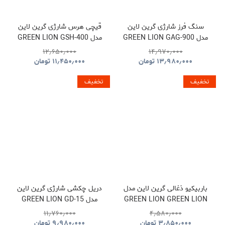
سنگ فرز شارژی گرین لاین
قیچی هرس شارژی گرین لاین
مدل GREEN LION GAG-900
مدل GREEN LION GSH-400
ELECTRIC PRUNING
CORDLESS ANGLE
۱۲٫۶۵۰٫۰۰۰
۱۴٫۹۷۰٫۰۰۰
SHEARS TOOL CORDLESS
GRINDER TOOL
۱۳٫۹۸۰٫۰۰۰
تومان
۱۱٫۴۵۰٫۰۰۰
تومان
GNGSH400SHGN
GNGAG900GRGN
تخفیف
تخفیف
باربیکیو ذغالی گرین لاین مدل
دریل چکشی شارژی گرین لاین
GREEN LION GREEN LION
مدل GREEN LION GD-15
PRO DRIVE CORDLESS
QUDRA FOLDABLE BBQ
۱۱٫۷۶۰٫۰۰۰
۴٫۵۸۰٫۰۰۰
HAMMER DRILL
GRILL GNQDRBBQSTBK
۳٫۸۵۰٫۰۰۰
تومان
۹٫۹۸۰٫۰۰۰
تومان