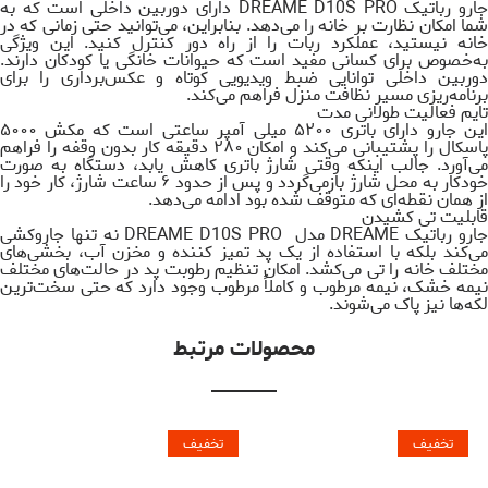
جارو رباتیک DREAME D10S PRO دارای دوربین داخلی است که به
شما امکان نظارت بر خانه را می‌دهد. بنابراین، می‌توانید حتی زمانی که در
خانه نیستید، عملکرد ربات را از راه دور کنترل کنید. این ویژگی
به‌خصوص برای کسانی مفید است که حیوانات خانگی یا کودکان دارند.
دوربین داخلی توانایی ضبط ویدیویی کوتاه و عکس‌برداری را برای
برنامه‌ریزی مسیر نظافت منزل فراهم می‌کند.
تایم فعالیت طولانی مدت
این جارو دارای باتری ۵۲۰۰ میلی آمپر ساعتی است که مکش ۵۰۰۰
پاسکال را پشتیبانی می‌کند و امکان ۲۸۰ دقیقه کار بدون وقفه را فراهم
می‌آورد. جالب اینکه وقتی شارژ باتری کاهش یابد، دستگاه به صورت
خودکار به محل شارژ بازمی‌گردد و پس از حدود ۶ ساعت شارژ، کار خود را
از همان نقطه‌ای که متوقف شده بود ادامه می‌دهد.
قابلیت تی کشیدن
جارو رباتیک DREAME مدل DREAME D10S PRO نه تنها جاروکشی
می‌کند بلکه با استفاده از یک پد تمیز کننده و مخزن آب، بخشی‌های
مختلف خانه را تی می‌کشد. امکان تنظیم رطوبت پد در حالت‌های مختلف
نیمه خشک، نیمه مرطوب و کاملاً مرطوب وجود دارد که حتی سخت‌ترین
لکه‌ها نیز پاک می‌شوند.
محصولات مرتبط
تخفیف
تخفیف