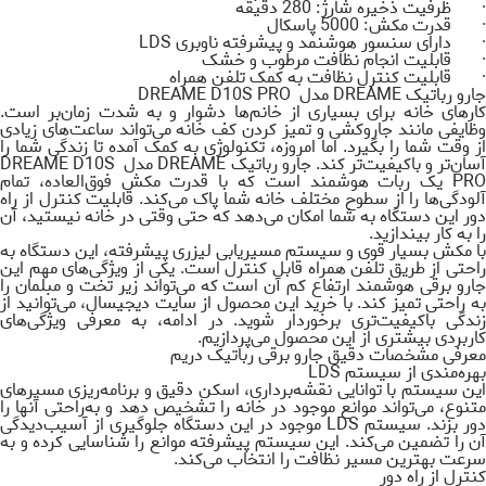
· ظرفیت ذخیره شارژ:
280
دقیقه
· قدرت مکش:
5000
پاسکال
· دارای سنسور هوشنمد و پیشرفته ناوبری
LDS
· قابلیت انجام نظافت مرطوب و خشک
· قابلیت کنترل نظافت به کمک تلفن همراه
جارو رباتیک DREAME مدل DREAME D10S PRO
کارهای خانه برای بسیاری از خانم‌ها دشوار و به شدت زمان‌بر است.
وظایفی مانند جاروکشی و تمیز کردن کف خانه می‌تواند ساعت‌های زیادی
از وقت شما را بگیرد. اما امروزه، تکنولوژی به کمک آمده تا زندگی شما را
سان‌تر و باکیفیت‌تر کند. جارو رباتیک
DREAME
مدل
DREAME D10S
PRO
یک ربات هوشمند است که با قدرت مکش فوق‌العاده، تمام
آلودگی‌ها را از سطوح مختلف خانه شما پاک می‌کند. قابلیت کنترل از راه
دور این دستگاه به شما امکان می‌دهد که حتی وقتی در خانه نیستید، آن
را به کار بیندازید.
با مکش بسیار قوی و سیستم مسیریابی لیزری پیشرفته، این دستگاه به
راحتی از طریق تلفن همراه قابل کنترل است. یکی از ویژگی‌های مهم این
ارو برقی هوشمند
ارتفاع کم آن است که می‌تواند زیر تخت و مبلمان را
به راحتی تمیز کند. با خرید این محصول از سایت دیجیسال، می‌توانید از
زندگی باکیفیت‌تری برخوردار شوید. در ادامه، به معرفی ویژگی‌های
کاربردی بیشتری از این محصول می‌پردازیم.
معرفی مشخصات دقیق جارو برقی رباتیک دریم
بهره‌مندی از سیستم LDS
این سیستم با توانایی نقشه‌برداری، اسکن دقیق و برنامه‌ریزی مسیرهای
متنوع، می‌تواند موانع موجود در خانه را تشخیص دهد و به‌راحتی آنها را
دور بزند. سیستم LDS موجود در این دستگاه جلوگیری از آسیب‌دیدگی
آن را تضمین می‌کند. این سیستم پیشرفته موانع را شناسایی کرده و به
سرعت بهترین مسیر نظافت را انتخاب می‌کند.
کنترل از راه دور