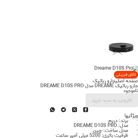
کالای فیزیکی
صفحه اصلی
جارو رباتیک
جارو رباتیک DREAME مدل DREAME D10S PRO
ناموجود
افزودن به سبد خرید
ویژگی­ها
· برند: دریم
· مدل:
DREAME D10S PRO
· محل ساخت: چین
· ظرفیت باتری:
5200
میلی آمپر ساعت