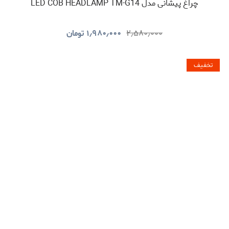
چراغ پیشانی مدل LED COB HEADLAMP TM-G14
۲٫۵۸۰٫۰۰۰
۱٫۹۸۰٫۰۰۰
تومان
تخفیف