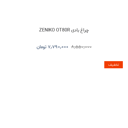
چراغ بادی ZENIKO OT80R
۸٫۵۵۰٫۰۰۰
۷٫۷۹۰٫۰۰۰
تومان
تخفیف