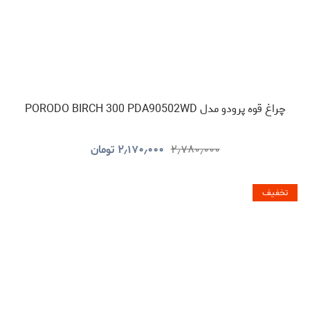
چراغ قوه پرودو مدل PORODO BIRCH 300 PDA90502WD
۲٫۷۸۰٫۰۰۰
۲٫۱۷۰٫۰۰۰
تومان
تخفیف