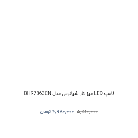
لامپ LED میز کار شیائومی مدل BHR7863CN
۵٫۵۱۰٫۰۰۰
۴٫۹۸۰٫۰۰۰
تومان