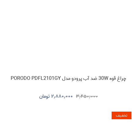
چراغ قوه 30W ضد آب پرودو مدل PORODO PDFL2101GY
۳٫۴۵۰٫۰۰۰
۲٫۸۸۰٫۰۰۰
تومان
تخفیف