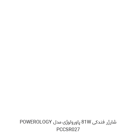
شارژر فندکی 81W پاورولوژی مدل POWEROLOGY
PCCSR027