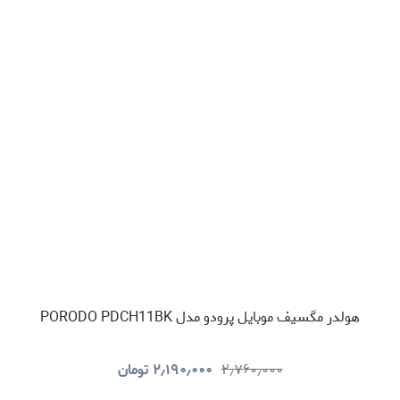
هولدر مگسیف موبایل پرودو مدل PORODO PDCH11BK
۲٫۷۶۰٫۰۰۰
۲٫۱۹۰٫۰۰۰
تومان