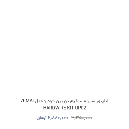
آداپتور شارژ مستقیم دوربین خودرو مدل 70MAI
HARDWIRE KIT UP02
۳٫۳۵۰٫۰۰۰
۲٫۸۸۰٫۰۰۰
تومان