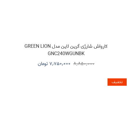
کارواش شارژی گرین لاین مدل GREEN LION
GNC240WGUNBK
۸٫۸۵۰٫۰۰۰
۷٫۷۵۰٫۰۰۰
تومان
تخفیف