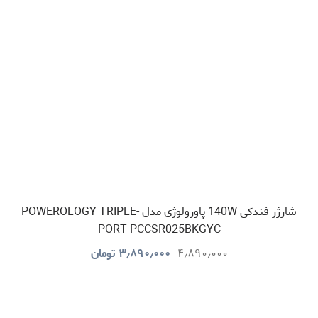
شارژر فندکی 140W پاورولوژی مدل POWEROLOGY TRIPLE-
PORT PCCSR025BKGYC
۴٫۸۹۰٫۰۰۰
۳٫۸۹۰٫۰۰۰
تومان