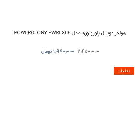
هولدر موبایل پاورولوژی مدل POWEROLOGY PWRLX08
۲٫۴۵۰٫۰۰۰
۱٫۹۹۰٫۰۰۰
تومان
تخفیف