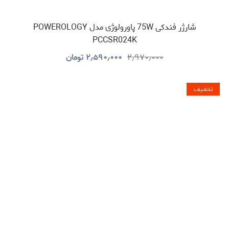
شارژر فندکی 75W پاورولوژی مدل POWEROLOGY
PCCSR024K
۲٫۹۷۰٫۰۰۰
۲٫۵۹۰٫۰۰۰
تومان
تخفیف