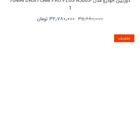
دوربین خودرو مدل 70MAI DASH CAM PRO PLUS A500S-
1
۳۵٫۶۸۰٫۰۰۰
۳۲٫۷۸۰٫۰۰۰
تومان
تخفیف