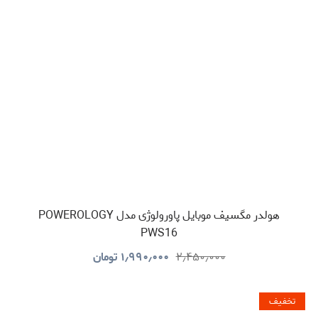
هولدر مگسیف موبایل پاورولوژی مدل POWEROLOGY
PWS16
۲٫۴۵۰٫۰۰۰
۱٫۹۹۰٫۰۰۰
تومان
تخفیف