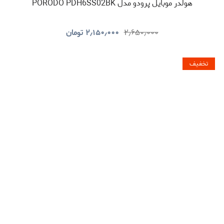
هولدر موبایل پرودو مدل PORODO PDH6SS02BK
۲٫۶۵۰٫۰۰۰
۲٫۱۵۰٫۰۰۰
تومان
تخفیف