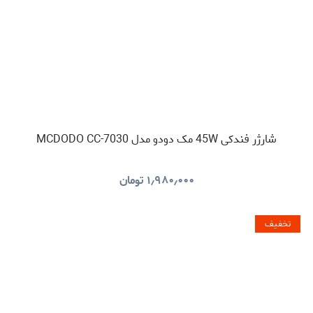
شارژر فندکی 45W مک دودو مدل MCDODO CC-7030
۱٫۹۸۰٫۰۰۰
تومان
تخفیف