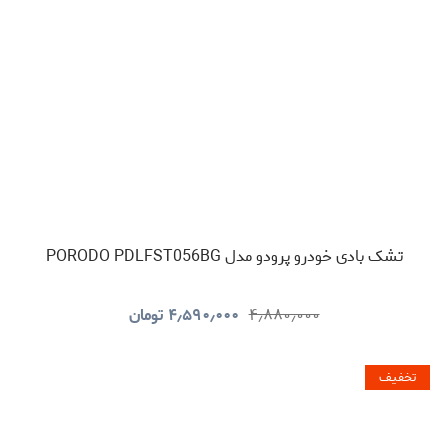
تشک بادی خودرو پرودو مدل PORODO PDLFST056BG
۴٫۸۸۰٫۰۰۰
۴٫۵۹۰٫۰۰۰
تومان
تخفیف