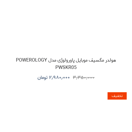
هولدر مگسیف موبایل پاورولوژی مدل POWEROLOGY
PWSKR05
۳٫۳۵۰٫۰۰۰
۲٫۹۸۰٫۰۰۰
تومان
تخفیف