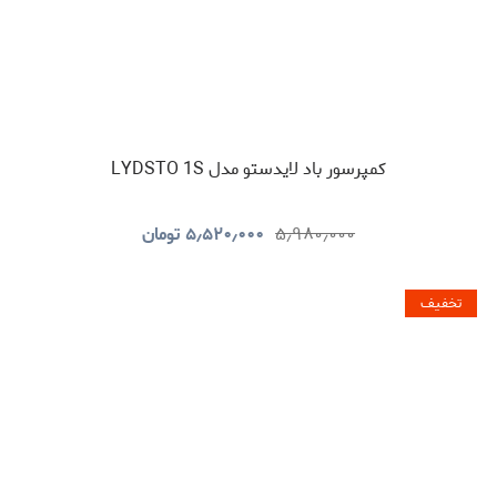
کمپرسور باد لایدستو مدل LYDSTO 1S
۵٫۹۸۰٫۰۰۰
۵٫۵۲۰٫۰۰۰
تومان
تخفیف