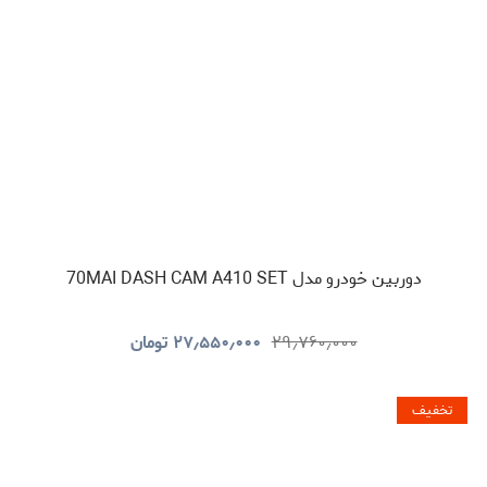
دوربین خودرو مدل 70MAI DASH CAM A410 SET
۲۹٫۷۶۰٫۰۰۰
۲۷٫۵۵۰٫۰۰۰
تومان
تخفیف