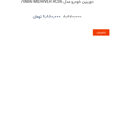
دوربین خودرو مدل 70MAI MIDRIVER RC06
۸٫۸۷۰٫۰۰۰
۶٫۸۸۰٫۰۰۰
تومان
تخفیف