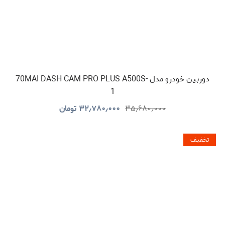
دوربین خودرو مدل 70MAI DASH CAM PRO PLUS A500S-
1
۳۵٫۶۸۰٫۰۰۰
۳۲٫۷۸۰٫۰۰۰
تومان
تخفیف