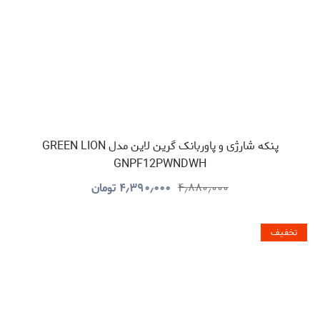
پنکه شارژی و پاوربانک گرین لاین مدل GREEN LION
GNPF12PWNDWH
۴٫۸۸۰٫۰۰۰
۴٫۳۹۰٫۰۰۰
تومان
تخفیف