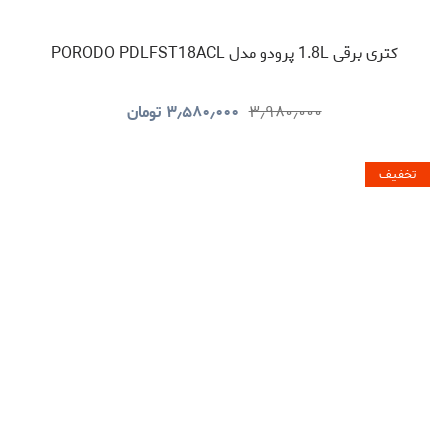
کتری برقی 1.8L پرودو مدل PORODO PDLFST18ACL
۳٫۹۸۰٫۰۰۰
۳٫۵۸۰٫۰۰۰
تومان
تخفیف