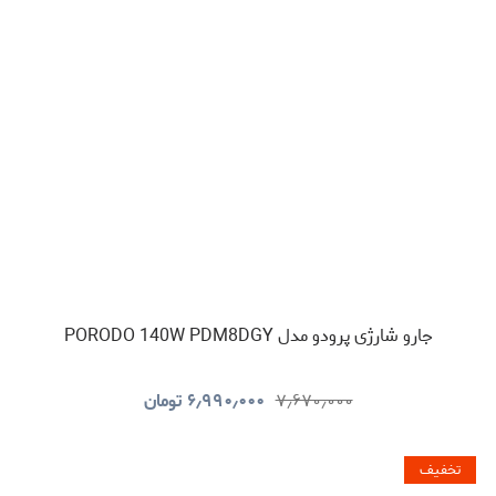
جارو شارژی پرودو مدل PORODO 140W PDM8DGY
۷٫۶۷۰٫۰۰۰
۶٫۹۹۰٫۰۰۰
تومان
تخفیف