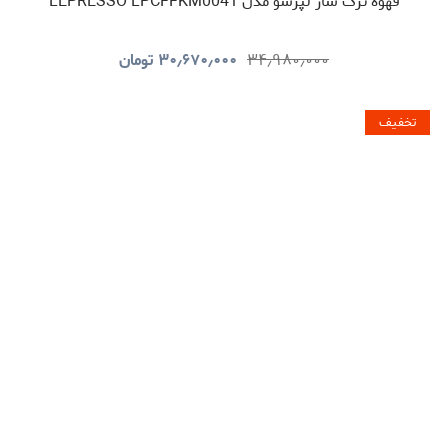
قهوه ترک ساز لپرسو مدل LEPRESSO LPCFFKM0041
۳۴٫۹۸۰٫۰۰۰
۳۰٫۶۷۰٫۰۰۰
تومان
تخفیف