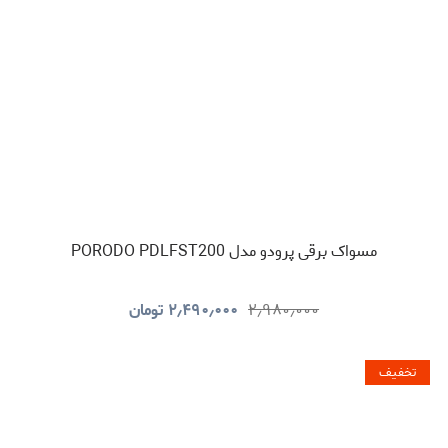
مسواک برقی پرودو مدل PORODO PDLFST200
۲٫۹۸۰٫۰۰۰
۲٫۴۹۰٫۰۰۰
تومان
تخفیف