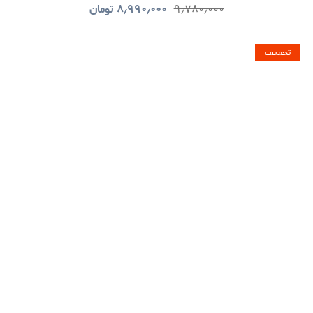
۹٫۷۸۰٫۰۰۰
۸٫۹۹۰٫۰۰۰
تومان
تخفیف