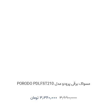
مسواک برقی پرودو مدل PORODO PDLFST210
۳٫۹۹۰٫۰۰۰
۳٫۳۴۰٫۰۰۰
تومان