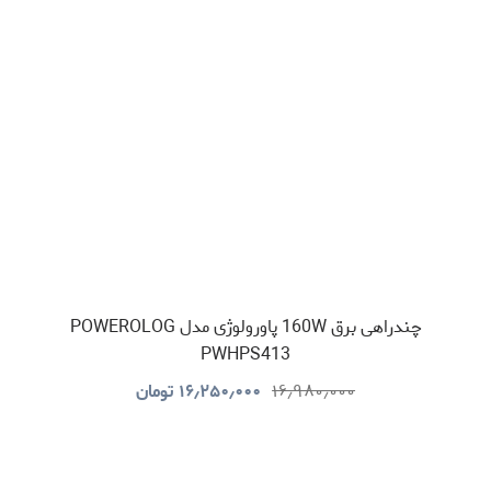
چندراهی برق 160W پاورولوژی مدل POWEROLOG
PWHPS413
۱۶٫۹۸۰٫۰۰۰
۱۶٫۲۵۰٫۰۰۰
تومان