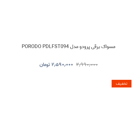
مسواک برقی پرودو مدل PORODO PDLFST094
۲٫۹۹۰٫۰۰۰
۲٫۵۹۰٫۰۰۰
تومان
تخفیف