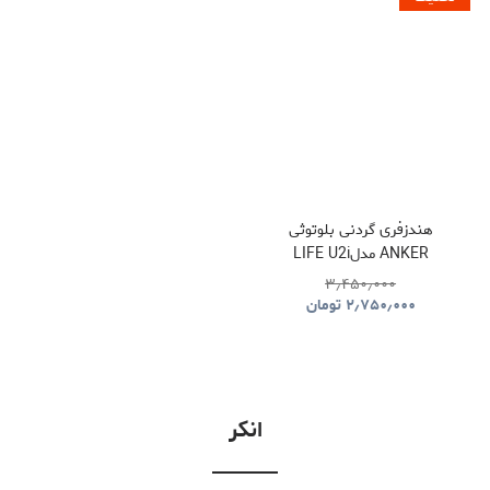
هندزفری گردنی بلوتوثی
ANKER مدلLIFE U2i
A3213D11
۳٫۴۵۰٫۰۰۰
۲٫۷۵۰٫۰۰۰
تومان
انکر