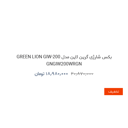
بکس شارژی گرین لاین مدل GREEN LION GIW-200
GNGIW200WRGN
۲۰٫۸۷۰٫۰۰۰
۱۸٫۹۸۰٫۰۰۰
تومان
تخفیف