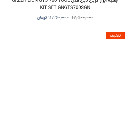
جعبه ابزار گرین لاین مدل GREEN LION GTS-700 TOOL
KIT SET GNGTS700SGN
۱۲٫۵۶۰٫۰۰۰
۱۱٫۲۶۰٫۰۰۰
تومان
تخفیف