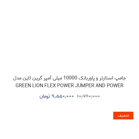
جامپ استارتر و پاوربانک 10000 میلی آمپر گرین لاین مدل
GREEN LION FLEX POWER JUMPER AND POWER
BANK GNFLXJUMP10GY
۱۰٫۷۶۰٫۰۰۰
۹٫۵۵۰٫۰۰۰
تومان
تخفیف