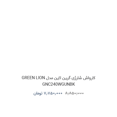
کارواش شارژی گرین لاین مدل GREEN LION
GNC240WGUNBK
۸٫۸۵۰٫۰۰۰
۷٫۷۵۰٫۰۰۰
تومان