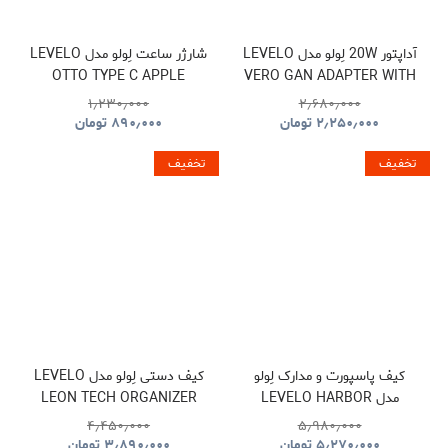
آداپتور 20W لِولو مدل LEVELO
شارژر ساعت لِولو مدل LEVELO
OTTO TYPE C APPLE
VERO GAN ADAPTER WITH
WATCH WIRELESS
TYPE-C TO TYPE-C CABLE
۱٫۲۳۰٫۰۰۰
۲٫۶۸۰٫۰۰۰
CHARGER CABLE
۲٫۲۵۰٫۰۰۰
تومان
۸۹۰٫۰۰۰
تومان
تخفیف
تخفیف
کیف پاسپورت و مدارک لِولو
کیف دستی لِولو مدل LEVELO
مدل LEVELO HARBOR
LEON TECH ORGANIZER
POUCH
PASSPORT HOLDER WITH
۴٫۴۵۰٫۰۰۰
۵٫۹۸۰٫۰۰۰
FIND MY LOCATION
۵٫۲۷۰٫۰۰۰
تومان
۳٫۸۹۰٫۰۰۰
تومان