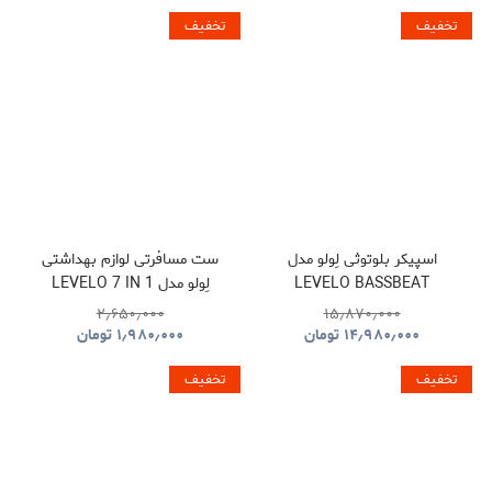
تخفیف
تخفیف
اسپیکر بلوتوثی لِولو مدل
ست مسافرتی لوازم بهداشتی
LEVELO BASSBEAT
لِولو مدل LEVELO 7 IN 1
TRAVEL ESSENTIAL KIT
PORTABLE SPEAKER WITH
۲٫۶۵۰٫۰۰۰
۱۵٫۸۷۰٫۰۰۰
NOMAD
LED DISPLAY
۱۴٫۹۸۰٫۰۰۰
تومان
۱٫۹۸۰٫۰۰۰
تومان
تخفیف
تخفیف