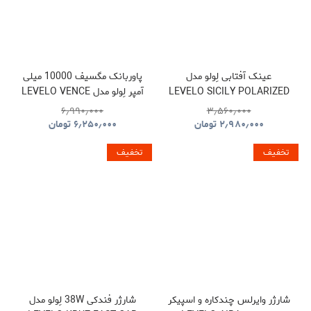
عینک آفتابی لِولو مدل
پاوربانک مگسیف 10000 میلی
LEVELO SICILY POLARIZED
آمپر لِولو مدل LEVELO VENCE
POWER BANK
SUNGLASSES
۶٫۹۹۰٫۰۰۰
۳٫۵۶۰٫۰۰۰
۲٫۹۸۰٫۰۰۰
تومان
۶٫۲۵۰٫۰۰۰
تومان
تخفیف
تخفیف
شارژر وایرلس چندکاره و اسپیکر
شارژر فندکی 38W لِولو مدل