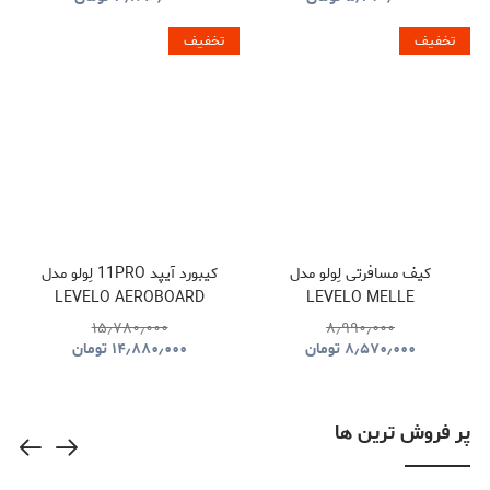
تخفیف
تخفیف
کیف مسافرتی لِولو مدل
کیبورد آیپد 11PRO لِولو مدل
LEVELO AEROBOARD
LEVELO MELLE
SAFFIANO LEATHER
POLYESTER TRAVEL
۱۵٫۷۸۰٫۰۰۰
۸٫۹۹۰٫۰۰۰
WIRELESS KEYBOARD
DUFFLE BAG
۸٫۵۷۰٫۰۰۰
تومان
۱۴٫۸۸۰٫۰۰۰
تومان
LVLABKP11BK
پر فروش ترین ها